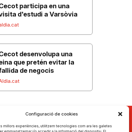
Cecot participa en una
visita d'estudi a Varsòvia
aldia.cat
Cecot desenvolupa una
eina que pretén evitar la
fallida de negocis
Aldia.cat
Configuració de cookies
les millors experiències, utilitzem tecnologies com ara les galetes
er emmagatzemar i/o accedir a la informació del dispositiu. El