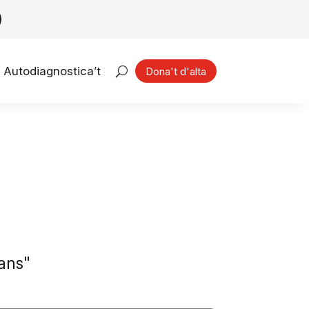
Autodiagnostica’t
Dona't d'alta
jans"