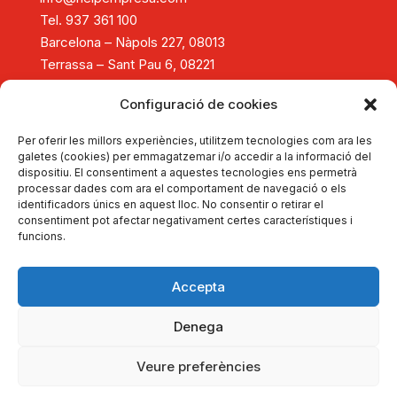
Tel. 937 361 100
Barcelona – Nàpols 227, 08013
Terrassa – Sant Pau 6, 08221
Diagnòstic i assessorament
Configuració de cookies
Consolidació i creixement empresarial
Reestructuració empresarial
Per oferir les millors experiències, utilitzem tecnologies com ara les
Tancament d'empreses
galetes (cookies) per emmagatzemar i/o accedir a la informació del
dispositiu. El consentiment a aquestes tecnologies ens permetrà
Formació
processar dades com ara el comportament de navegació o els
Actualitat
identificadors únics en aquest lloc. No consentir o retirar el
Autodiagnostica't
consentiment pot afectar negativament certes característiques i
funcions.
Dona't d'alta
Portal d'Experts
Sobre HelpEmpresa
Accepta
Copyright © 2026 HelpEmpresa
Denega
Avís legal
Política de privadesa
Veure preferències
Política de cookies