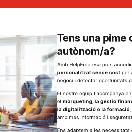
Tens una pime 
autònom/a?
Amb HelpEmpresa pots accedi
personalitzat sense cost
per a
negoci i detectar oportunitats d
El nostre equip t’acompanya e
el
màrqueting, la gestió financ
la digitalització o la formació
amb més informació i seguretat
Ens adaptem a les necessitats d