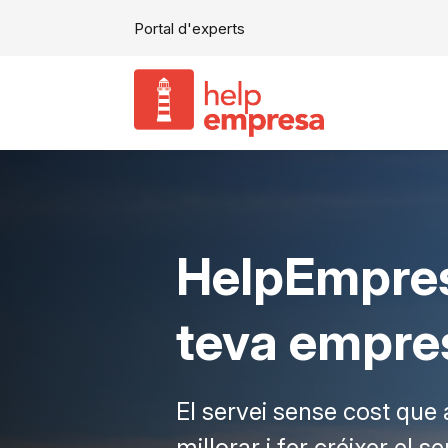
Portal d'experts
HelpEmpresa
teva empre
El servei sense cost que 
millorar i fer créixer el 