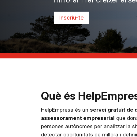
Inscriu-te
Què és HelpEmpre
HelpEmpresa és un
servei gratuït de 
assessorament empresarial
que dona
persones autònomes per analitzar la si
detectar oportunitats de millora i defin