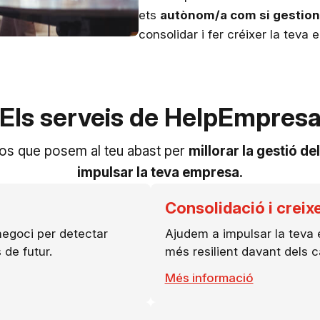
ets
autònom/a com si gestio
consolidar i fer créixer la teva
Els serveis de HelpEmpres
sos que posem al teu abast per
millorar la gestió de
impulsar la teva empresa.
Consolidació i crei
 negoci per detectar
Ajudem a impulsar la teva e
 de futur.
més resilient davant dels c
Més informació