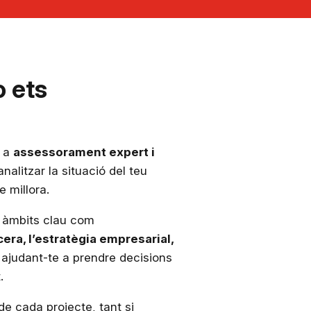
o ets
r a
assessorament expert i
nalitzar la situació del teu
e millora.
n àmbits clau com
era, l’estratègia empresarial,
, ajudant-te a prendre decisions
.
e cada projecte, tant si