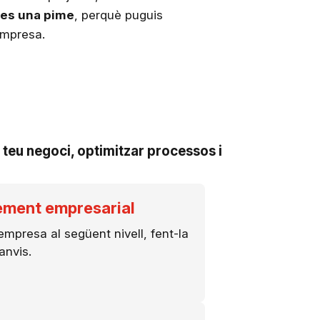
nes una pime
, perquè puguis
 empresa.
a
l teu negoci, optimitzar processos i
xement empresarial
mpresa al següent nivell, fent-la
anvis.