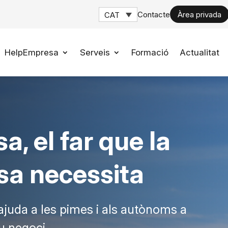
Contacte
Àrea privada
CAT
HelpEmpresa
Serveis
Formació
Actualitat
, el far que la
sa necessita
ajuda a les pimes i als autònoms a
seu negoci