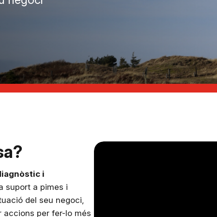
sa?
diagnòstic i
 suport a pimes i
tuació del seu negoci,
ir accions per fer-lo més