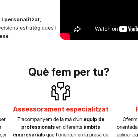
 personalitzat
,
ecisions estratègiques i
esa.
Què fem per tu?
Assessorament especialitzat
per
T’acompanyem de la mà d’un
equip de
Oferim
e
professionals
en diferents
àmbits
orientada 
nçar
empresarials
que t’orienten en la presa de
aplicar c