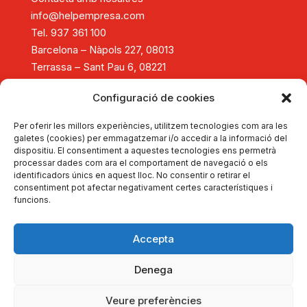
info@helpempresa.com
Tel. 937 361 100
Barcelona – Nàpols 227, 08013
Terrassa – Sant Pau 6, 08221
Diagnòstic i assessorament
Configuració de cookies
Consolidació i creixement empresarial
Reestructuració empresarial
Per oferir les millors experiències, utilitzem tecnologies com ara les
Tancament d'empreses
galetes (cookies) per emmagatzemar i/o accedir a la informació del
dispositiu. El consentiment a aquestes tecnologies ens permetrà
Formació
processar dades com ara el comportament de navegació o els
Actualitat
identificadors únics en aquest lloc. No consentir o retirar el
Autodiagnostica't
consentiment pot afectar negativament certes característiques i
funcions.
Dona't d'alta
Portal d'Experts
Sobre HelpEmpresa
Accepta
Copyright © 2026 HelpEmpresa
Denega
Avís legal
Política de privadesa
Veure preferències
Política de cookies