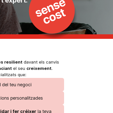
t expert.
s resilient
davant els canvis
ciant
el seu
creixement
.
alitzats que:
l
del teu negoci
ons personalitzades
idar i fer créixer
la teva