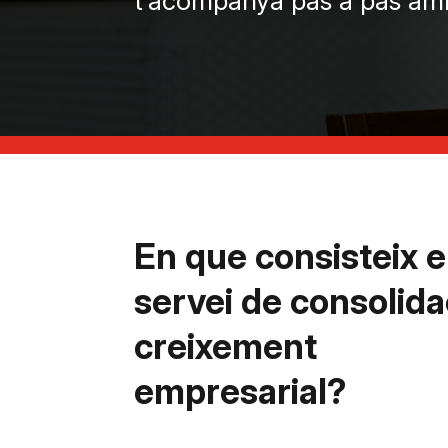
t’acompanya pas a pas a
En que consisteix e
servei de consolidac
creixement
empresarial?