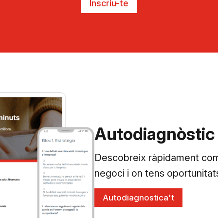
Inscriu-te
Autodiagnòstic
Descobreix ràpidament com 
negoci i on tens oportunitats
Autodiagnostica't