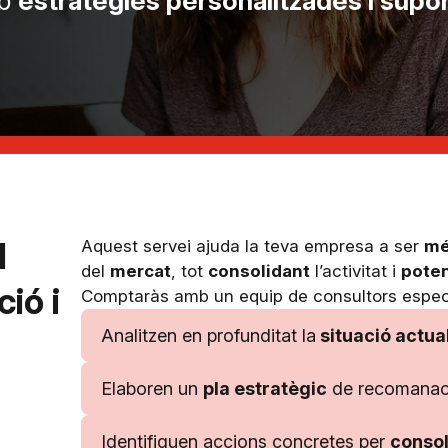
mb
estratègies personalitzades i supor
l
Aquest servei ajuda la teva empresa a ser
mé
del
mercat
, tot
consolidant
l’activitat i
poten
ió i
Comptaràs amb un equip de consultors especi
Analitzen en profunditat la
situació actua
Elaboren un
pla estratègic
de recomanaci
Identifiquen accions concretes per
consol