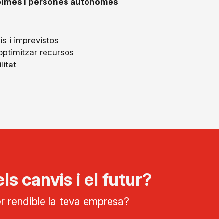
pimes i persones autònomes
is i imprevistos
 optimitzar recursos
litat
ls canvis i el futur?
fer rendible la teva empresa?