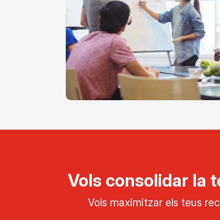
Vols consolidar la t
Vols maximitzar els teus rec