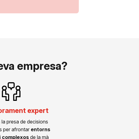
 teva empresa?
rament expert
 la presa de decisions
s per afrontar
entorns
i complexos
de la mà