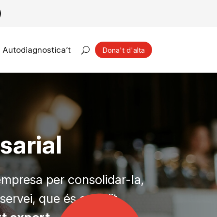
Autodiagnostica’t
Dona't d'alta
sarial
 empresa per consolidar-la,
servei, que és gratuït,