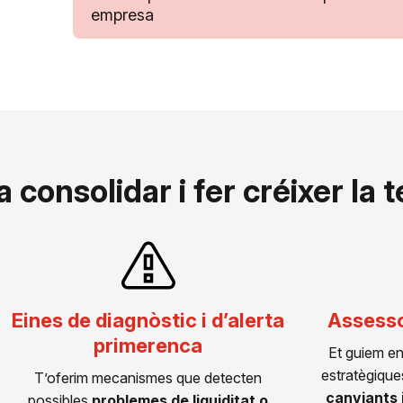
empresa
consolidar i fer créixer la
Eines de diagnòstic i d’alerta
Assesso
primerenca
Et guiem en
estratègique
T’oferim mecanismes que detecten
canviants 
possibles
problemes de liquiditat o