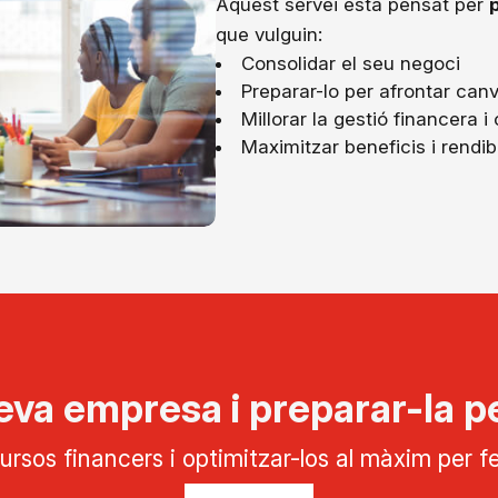
Aquest servei està pensat per
que vulguin:
Consolidar el seu negoci
Preparar-lo per afrontar canv
Millorar la gestió financera i
Maximitzar beneficis i rendibi
eva empresa i preparar-la pe
ursos financers i optimitzar-los al màxim per 