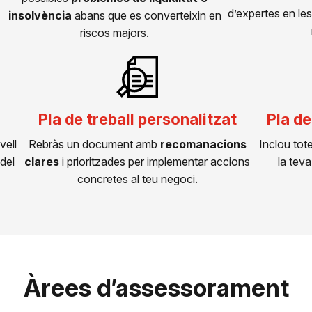
d’expertes en le
insolvència
abans que es converteixin en
riscos majors.
Pla de treball personalitzat
Pla de
vell
Rebràs un document amb
recomanacions
Inclou tote
 del
clares
i prioritzades per implementar accions
la tev
concretes al teu negoci.
Àrees d’assessorament