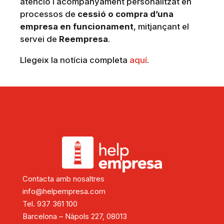
atenció i acompanyament personalitzat en
processos de
cessió o compra d’una
empresa en funcionament
, mitjançant el
servei de
Reempresa
.
Llegeix la notícia completa
aquí
.
Contacta amb nosaltres
info@helpempresa.com
Tel. 937 361 100
Barcelona – Nàpols 227, 08013