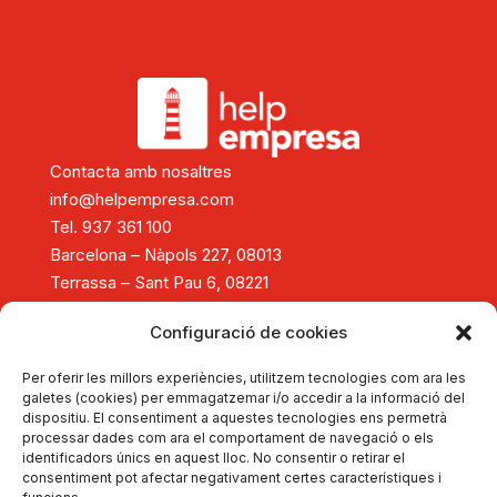
Contacta amb nosaltres
info@helpempresa.com
Tel. 937 361 100
Barcelona – Nàpols 227, 08013
Terrassa – Sant Pau 6, 08221
Diagnòstic i assessorament
Configuració de cookies
Consolidació i creixement empresarial
Reestructuració empresarial
Per oferir les millors experiències, utilitzem tecnologies com ara les
Tancament d'empreses
galetes (cookies) per emmagatzemar i/o accedir a la informació del
dispositiu. El consentiment a aquestes tecnologies ens permetrà
Formació
processar dades com ara el comportament de navegació o els
Actualitat
identificadors únics en aquest lloc. No consentir o retirar el
Autodiagnostica't
consentiment pot afectar negativament certes característiques i