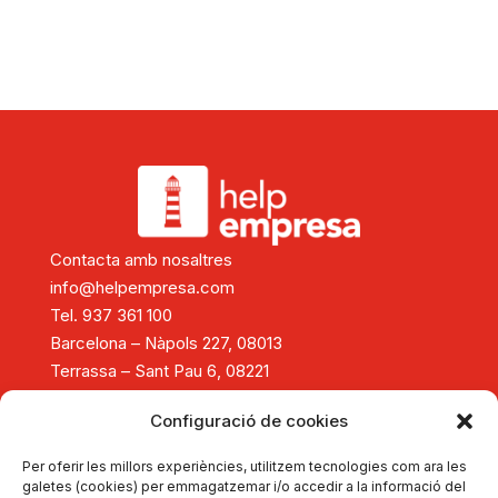
Contacta amb nosaltres
info@helpempresa.com
Tel. 937 361 100
Barcelona – Nàpols 227, 08013
Terrassa – Sant Pau 6, 08221
Diagnòstic i assessorament
Configuració de cookies
Consolidació i creixement empresarial
Reestructuració empresarial
Per oferir les millors experiències, utilitzem tecnologies com ara les
Tancament d'empreses
galetes (cookies) per emmagatzemar i/o accedir a la informació del