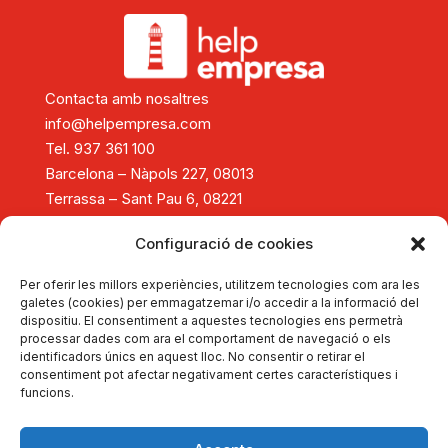
Contacta amb nosaltres
info@helpempresa.com
Tel. 937 361 100
Barcelona – Nàpols 227, 08013
Terrassa – Sant Pau 6, 08221
Diagnòstic i assessorament
Configuració de cookies
Consolidació i creixement empresarial
Reestructuració empresarial
Per oferir les millors experiències, utilitzem tecnologies com ara les
Tancament d'empreses
galetes (cookies) per emmagatzemar i/o accedir a la informació del
dispositiu. El consentiment a aquestes tecnologies ens permetrà
Formació
processar dades com ara el comportament de navegació o els
Actualitat
identificadors únics en aquest lloc. No consentir o retirar el
Autodiagnostica't
consentiment pot afectar negativament certes característiques i
funcions.
Dona't d'alta
Portal d'Experts