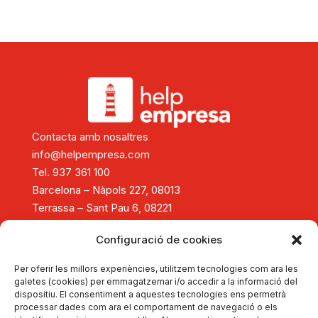
Contacta amb nosaltres
info@helpempresa.com
Tel. 937 361 100
Barcelona – Nàpols 227, 08013
Terrassa – Sant Pau 6, 08221
Diagnòstic i assessorament
Configuració de cookies
Consolidació i creixement empresarial
Reestructuració empresarial
Per oferir les millors experiències, utilitzem tecnologies com ara les
Tancament d'empreses
galetes (cookies) per emmagatzemar i/o accedir a la informació del
dispositiu. El consentiment a aquestes tecnologies ens permetrà
Formació
processar dades com ara el comportament de navegació o els
Actualitat