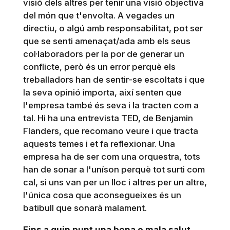
visió dels altres per tenir una visió objectiva
del món que t'envolta. A vegades un
directiu, o algú amb responsabilitat, pot ser
que se senti amenaçat/ada amb els seus
col·laboradors per la por de generar un
conflicte, però és un error perquè els
treballadors han de sentir-se escoltats i que
la seva opinió importa, així senten que
l'empresa també és seva i la tracten com a
tal. Hi ha una entrevista TED, de Benjamin
Flanders, que recomano veure i que tracta
aquests temes i et fa reflexionar. Una
empresa ha de ser com una orquestra, tots
han de sonar a l'uníson perquè tot surti com
cal, si uns van per un lloc i altres per un altre,
l'única cosa que aconsegueixes és un
batibull que sonarà malament.
Fins a quin punt una bona o mala salut