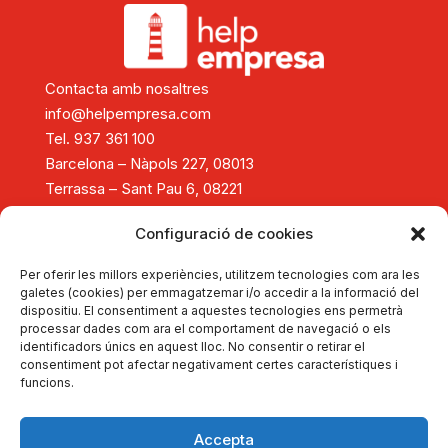
Contacta amb nosaltres
info@helpempresa.com
Tel. 937 361 100
Barcelona – Nàpols 227, 08013
Terrassa – Sant Pau 6, 08221
Diagnòstic i assessorament
Configuració de cookies
Consolidació i creixement empresarial
Reestructuració empresarial
Per oferir les millors experiències, utilitzem tecnologies com ara les
Tancament d'empreses
galetes (cookies) per emmagatzemar i/o accedir a la informació del
dispositiu. El consentiment a aquestes tecnologies ens permetrà
Formació
processar dades com ara el comportament de navegació o els
Actualitat
identificadors únics en aquest lloc. No consentir o retirar el
Autodiagnostica't
consentiment pot afectar negativament certes característiques i
funcions.
Dona't d'alta
Portal d'Experts
Sobre HelpEmpresa
Accepta