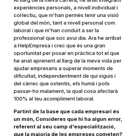
Al llarg de la meva carrera, he anat integrant
experiències personals, a nivell individual i
col·lectiu, que m'han permès tenir una visió
global del món, tant a nivell personal com
laboral i que m'han conduït a ser la
professional que soc avui dia. Ara he arribat
a HelpEmpresa i crec que és una gran
oportunitat per posar en pràctica tot el que
he anat aprenent al llarg de la meva vida per
ajudar empresaris a superar moments de
dificultat, independentment de qui siguis i
del càrrec que ostentis, ets humà i pots
passar-ho malament, la qual cosa afectarà
100% al teu acompliment laboral.
Partint de la base que cada empresari és
un món, Consideres que hi ha algun error,
referent al seu camp d'especialització,
que la majoria de les empreses cometen?