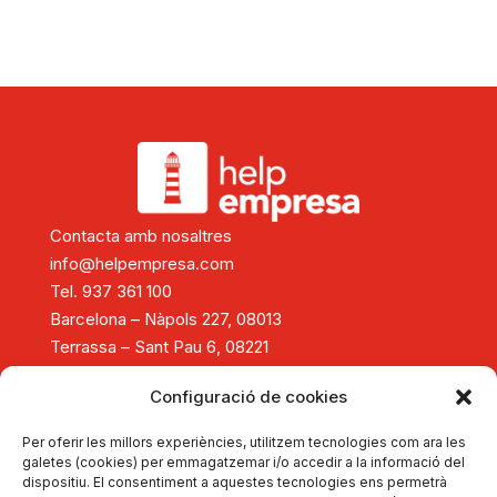
Contacta amb nosaltres
info@helpempresa.com
Tel. 937 361 100
Barcelona – Nàpols 227, 08013
Terrassa – Sant Pau 6, 08221
Diagnòstic i assessorament
Configuració de cookies
Consolidació i creixement empresarial
Reestructuració empresarial
Per oferir les millors experiències, utilitzem tecnologies com ara les
Tancament d'empreses
galetes (cookies) per emmagatzemar i/o accedir a la informació del
dispositiu. El consentiment a aquestes tecnologies ens permetrà
Formació