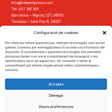
info@helpempresa.com
Tel. 937 361 100
Barcelona – Nàpols 227, 08013
Terrassa – Sant Pau 6, 08221
Diagnòstic i assessorament
Configuració de cookies
Consolidació i creixement empresarial
Reestructuració empresarial
Per oferir les millors experiències, utilitzem tecnologies com ara les
Tancament d'empreses
galetes (cookies) per emmagatzemar i/o accedir a la informació del
dispositiu. El consentiment a aquestes tecnologies ens permetrà
Formació
processar dades com ara el comportament de navegació o els
Actualitat
identificadors únics en aquest lloc. No consentir o retirar el
Autodiagnostica't
consentiment pot afectar negativament certes característiques i
funcions.
Dona't d'alta
Portal d'Experts
Sobre HelpEmpresa
Accepta
Copyright © 2026 HelpEmpresa
Denega
Avís legal
Política de privadesa
Veure preferències
Política de cookies