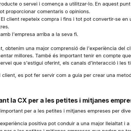
 producte o servei i comença a utilitzar-lo. En aquest pun
ot proporcionar comentaris o opinions.
: El client repeteix compra i fins i tot pot convertir-se e
res.
t amb l'empresa arriba a la seva fi.
nt, obtenim una major comprensió de l'experiència del cli
ntar millores. També és important tenir en compte que el
vei que s'estigui oferint, els canals d'interacció i les ti
l client, es pot fer servir com a guia per crear una meto
ant la CX per a les petites i mitjanes empr
s important per a les petites i mitjanes empreses per div
 experiència positiva pot conduir a una major lleialtat i a