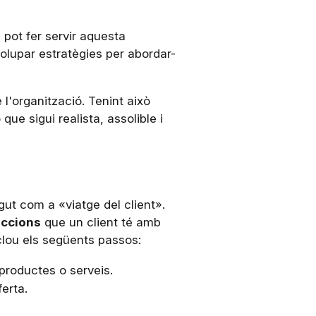
 pot fer servir aquesta
nvolupar estratègies per abordar-
l'organització. Tenint això
que sigui realista, assolible i
ut com a «viatge del client».
accions
que un client té amb
clou els següents passos:
 productes o serveis.
ferta.