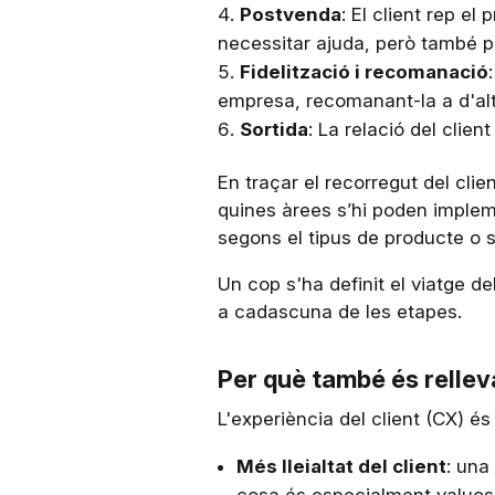
Postvenda
: El client rep el
necessitar ajuda, però també p
Fidelització i recomanació
empresa, recomanant-la a d'alt
Sortida
: La relació del clien
En traçar el recorregut del clie
quines àrees s’hi poden impleme
segons el tipus de producte o ser
Un cop s'ha definit el viatge de
a cadascuna de les etapes.
Per què també és rellev
L'experiència del client (CX) é
Més lleialtat del client
: una