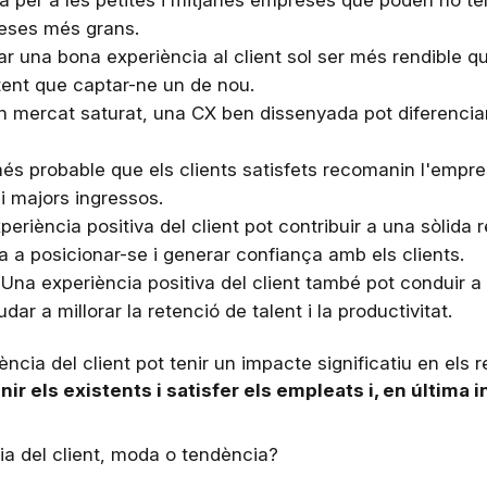
 per a les petites i mitjanes empreses que poden no ten
reses més grans.
ar una bona experiència al client sol ser més rendible q
tent que captar-ne un de nou.
un mercat saturat, una CX ben dissenyada pot diferencia
més probable que els clients satisfets recomanin l'empres
i majors ingressos.
periència positiva del client pot contribuir a una sòlid
 a posicionar-se i generar confiança amb els clients.
: Una experiència positiva del client també pot conduir 
dar a millorar la retenció de talent i la productivitat.
ncia del client pot tenir un impacte significatiu en els 
nir els existents i satisfer els empleats i, en última i
ia del client, moda o tendència?