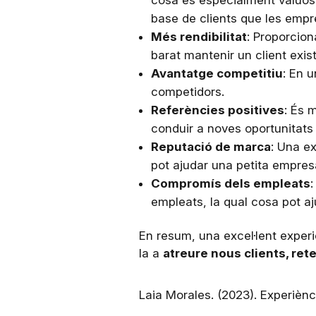
cosa és especialment valuosa
base de clients que les emp
Més rendibilitat
: Proporcion
barat mantenir un client exis
Avantatge competitiu
: En 
competidors.
Referències positives
: És 
conduir a noves oportunitats 
Reputació de marca
: Una ex
pot ajudar una petita empresa
Compromís dels empleats
empleats, la qual cosa pot aju
En resum, una excel·lent experiè
la a
atreure nous clients, rete
Laia Morales. (2023). Experiènc