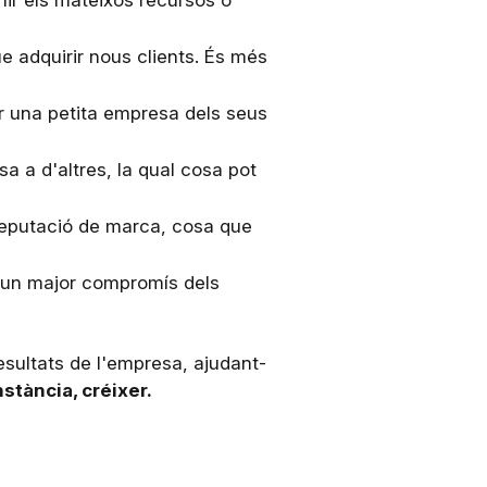
ir els mateixos recursos o
ue adquirir nous clients. És més
r una petita empresa dels seus
a a d'altres, la qual cosa pot
a reputació de marca, cosa que
a un major compromís dels
resultats de l'empresa, ajudant-
nstància, créixer.