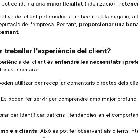
t pot conduir a una
major lleialtat
(fidelització) i
retenci
ativa del client pot conduir a un boca-orella negatiu, a 
eputació de l'empresa. Per tant,
proporcionar una bona 
eixement
.
 treballar l'experiència del client?
xperiència del client és
entendre les necessitats i pref
ètodes, com ara:
poden utilitzar per recopilar comentaris directes dels cl
: Es poden fer servir per comprendre amb major profundit
prar per identificar patrons i tendències en el comportam
mb els clients
: Això es pot fer observant als clients i