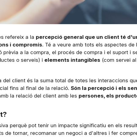
s refereix a la
percepció general que un client té d'
ions i compromís
. Té a veure amb tots els aspectes de 
ó prèvia a la compra, el procés de compra i el suport i s
uctes o serveis) i
elements intangibles
(com servei al 
a del client és la suma total de totes les interaccions q
al fins al final de la relació.
Són la percepció i els se
amb la relació del client amb les
persones, els product
nt?
siva perquè pot tenir un impacte significatiu en els resu
ts de tornar, recomanar un negoci a d'altres i fer comp