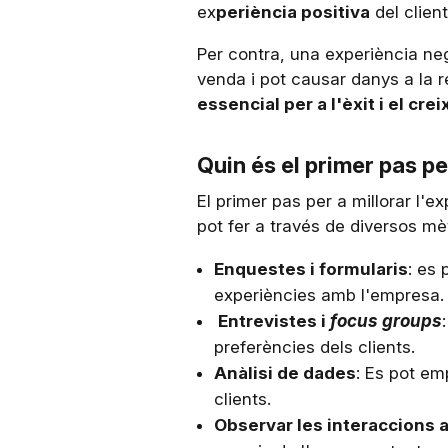
ex
periència positiva
del clien
Per contra, una experiència neg
venda i pot causar danys a la r
essencial per a l'èxit i el cr
Quin és el primer pas per
El primer pas per a millorar l'e
pot fer a través de diversos m
Enquestes i formularis
: es 
experiències amb l'empresa.
Entrevistes i
focus groups
preferències dels clients.
Anàlisi de dades
: Es pot em
clients.
Observar les interaccions a