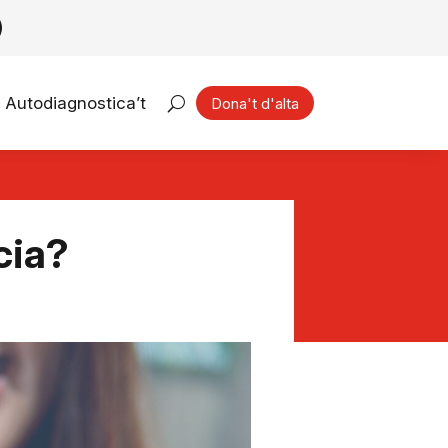
Autodiagnostica’t
Dona't d'alta
cia?