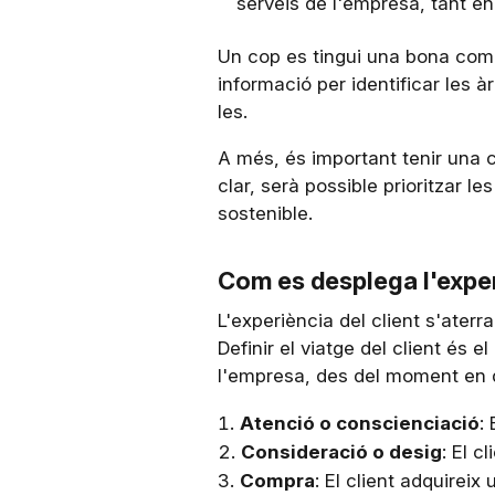
serveis de l'empresa, tant en
Un cop es tingui una bona compr
informació per identificar les à
les.
A més, és important tenir una c
clar, serà possible prioritzar le
sostenible.
Com es desplega l'exper
L'experiència del client s'aterr
Definir el viatge del client és 
l'empresa, des del moment en qu
Atenció o conscienciació
:
Consideració o desig
: El c
Compra
: El client adquireix