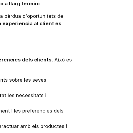
ó a llarg termini
.
la pèrdua d'oportunitats de
experiència al client és
erències dels clients
. Això es
ients sobre les seves
at les necessitats i
ent i les preferències dels
nteractuar amb els productes i