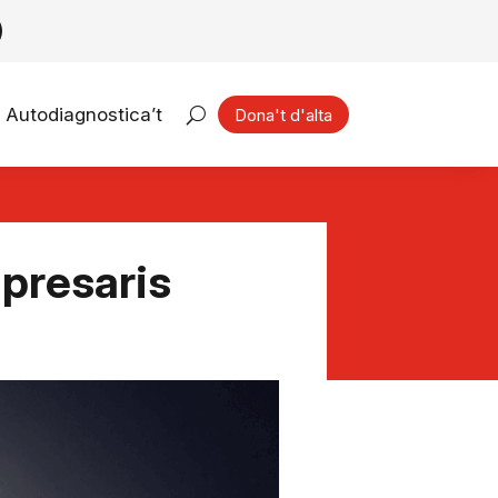
Autodiagnostica’t
Dona't d'alta
mpresaris