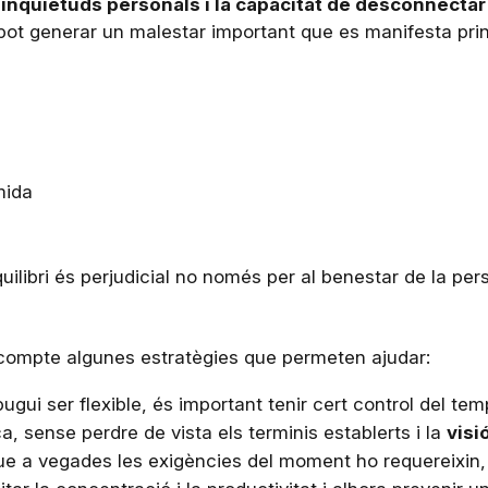
i inquietuds personals i la capacitat de desconnectar
 pot generar un malestar important que es manifesta pr
mida
uilibri és perjudicial no només per al benestar de la pe
n compte algunes estratègies que permeten ajudar:
 pugui ser flexible, és important tenir cert control del te
a, sense perdre de vista els terminis establerts i la
visi
que a vegades les exigències del moment ho requereixin,