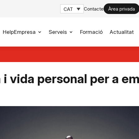
Contacte
Àrea privada
CAT
HelpEmpresa
Serveis
Formació
Actualitat
a i vida personal per a e