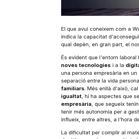
El que avui coneixem com a Wor
indica la capacitat d'aconsegu
qual depèn, en gran part, el nost
És evident que l'entorn laboral
noves tecnologies
i a la
digit
una persona empresària en un en
separació entre la vida personal
familiars
. Més enllà d'això, c
igualtat
, hi ha aspectes que se
empresària
, que segueix tenin
tenir més autonomia per a gestio
influeix, entre altres, a l'hora 
La dificultat per complir al ma