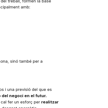
del treball, formen la base
incipalment amb:
rsona, sinó també per a
mps i una previsió del que es
ó del negoci en el futur.
 cal fer un esforç per
realitzar