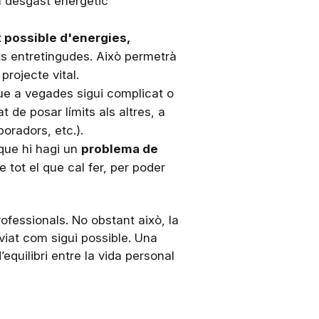
un desgast energètic
t possible d'energies,
ats entretingudes. Això permetrà
projecte vital.
 que a vegades sigui complicat o
 de posar límits als altres, a
oradors, etc.).
 que hi hagi un
problema de
 tot el que cal fer, per poder
ofessionals. No obstant això, la
viat com sigui possible. Una
quilibri entre la vida personal