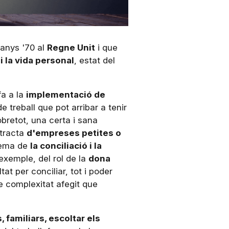
 anys '70 al
Regne Unit
i que
i la vida personal
, estat del
fa a la
implementació de
de treball que pot arribar a tenir
obretot, una certa i sana
 tracta
d'empreses petites o
 tema de
la conciliació i la
 exemple, del rol de la
dona
at per conciliar, tot i poder
de complexitat afegit que
 familiars, escoltar els