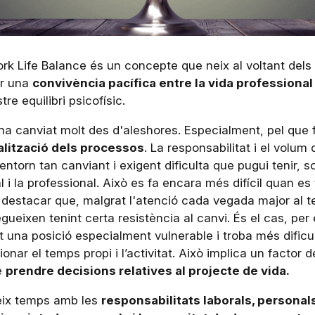
k Life Balance és un concepte que neix al voltant dels
ir una
convivència pacífica entre la vida professional 
re equilibri psicofísic.
 ha canviat molt des d'aleshores. Especialment, pel que 
alització dels processos
. La responsabilitat i el volum 
torn tan canviant i exigent dificulta que pugui tenir, s
 i la professional. Això es fa encara més difícil quan es
al destacar que, malgrat l'atenció cada vegada major al
gueixen tenint certa resistència al canvi. És el cas, per
t una posició especialment vulnerable i troba més dificult
nar el temps propi i l’activitat. Això implica un factor 
de
prendre decisions relatives al projecte de vida.
teix temps amb les
responsabilitats laborals, personals,