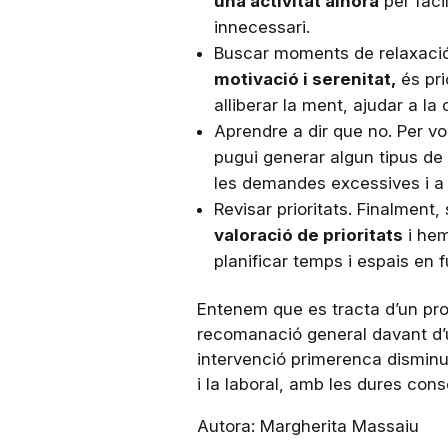
una activitat alhora
per faci
innecessari.
Buscar moments de relaxació
motivació i serenitat,
és pri
alliberar la ment, ajudar a la 
Aprendre a dir que no. Per vol
pugui generar algun tipus de c
les demandes excessives i a l
Revisar prioritats. Finalment,
valoració de prioritats
i hem
planificar temps i espais en 
Entenem que es tracta d’un proc
recomanació general davant d’u
intervenció primerenca disminue
i la laboral, amb les dures con
Autora: Margherita Massaiu