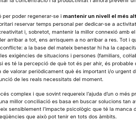
litar la concentració i la productivitat i alhora prevenir 
 per poder regenerar-se i
mantenir un nivell el més al
oritari reservar temps personal per dedicar-se a activit
creativitat i, sobretot, mantenir la millor connexió amb el 
er arribar a tot, ens arrisquem a no arribar a res. Tot i
onflicte: a la base del mateix benestar hi ha la capacitat
es exigències de situacions i persones (familiars, col·lab
 si es té la percepció de què tot és per ahir, és probable
 de valorar periòdicament què és important i/o urgent de
funció de les reals necessitats del moment.
és complex i que sovint requereix l’ajuda d’un o més pr
na millor conciliació es basa en buscar solucions tan a
ix sensiblement l’impacte psicològic que té la manca d’e
seqüències que això pot tenir en tots dos àmbits.