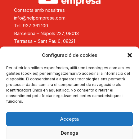
Contacta amb nosaltres
info@helpempresa.com
Tel. 937 361 100
Barcelona – Nàpols 227, 08013
Terrassa – Sant Pau 6, 08221
Diagnòstic i assessorament
Configuració de cookies
Consolidació i creixement empresarial
Reestructuració empresarial
Per oferir les millors experiències, utilitzem tecnologies com ara les
Tancament d'empreses
galetes (cookies) per emmagatzemar i/o accedir a la informació del
dispositiu. El consentiment a aquestes tecnologies ens permetrà
Formació
processar dades com ara el comportament de navegació o els
Actualitat
identificadors únics en aquest lloc. No consentir o retirar el
Autodiagnostica't
consentiment pot afectar negativament certes característiques i
funcions.
Dona't d'alta
Portal d'Experts
Sobre HelpEmpresa
Accepta
Copyright © 2026 HelpEmpresa
Denega
Avís legal