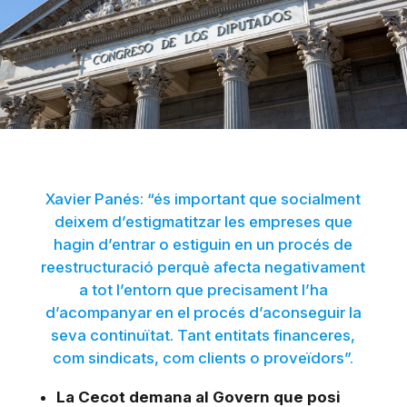
Xavier Panés: “és important que socialment
deixem d’estigmatitzar les empreses que
hagin d’entrar o estiguin en un procés de
reestructuració perquè afecta negativament
a tot l’entorn que precisament l’ha
d’acompanyar en el procés d’aconseguir la
seva continuïtat. Tant entitats financeres,
com sindicats, com clients o proveïdors”.
La Cecot demana al Govern que posi