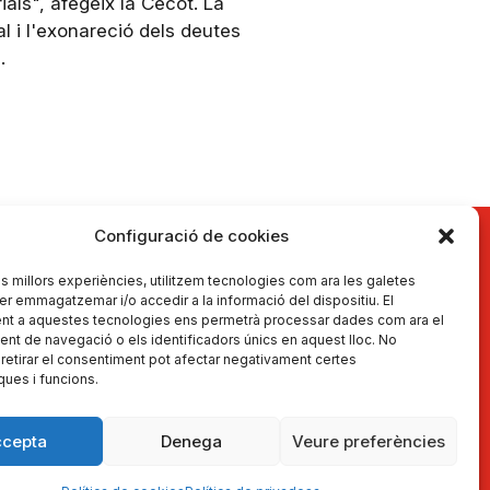
als", afegeix la Cecot. La
l i l'exonareció dels deutes
l.
Configuració de cookies
les millors experiències, utilitzem tecnologies com ara les galetes
er emmagatzemar i/o accedir a la informació del dispositiu. El
nt a aquestes tecnologies ens permetrà processar dades com ara el
t de navegació o els identificadors únics en aquest lloc. No
Actualitat
 retirar el consentiment pot afectar negativament certes
odiagnostica't
ques i funcions.
ona't d'alta
rtal d'Experts
ccepta
Denega
Veure preferències
e HelpEmpresa