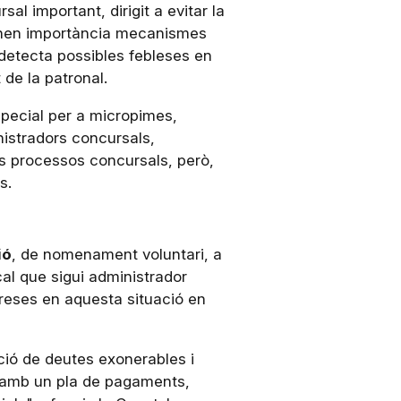
al important, dirigit a evitar la
nen importància mecanismes
detecta possibles febleses en
 de la patronal.
special per a micropimes,
nistradors concursals,
s processos concursals, però,
s.
ió
, de nomenament voluntari, a
al que sigui administrador
preses en aquesta situació en
ació de deutes exonerables i
 i amb un pla de pagaments,