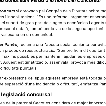
ha donat llum verda a la nova Llei Concursal
 concursal
aprovada pel Congrés dels Diputats sobre ma
es i inhabilitacions. "És una reforma llargament esperad
el suport de gran part dels agents econòmics i agents 
presarial català, també per la via de la segona oportunit
l vallesana en un comunicat.
ier Panés
, reclama una "aposta social conjunta per evita
n procés de reestructuració: “Sempre hem dit que tant 
 màxims possibles per mantenir i ajudar les empreses 
”. Aquest estigmatització, assenyala, provoca més dificu
ificultats puntuals.
r expressions del tipus aquesta empresa està tocada p
de superació d’una incidència o dificultat”, emfatitza Pa
 legislació concursal
des de la patronal Cecot es considera de major importànc