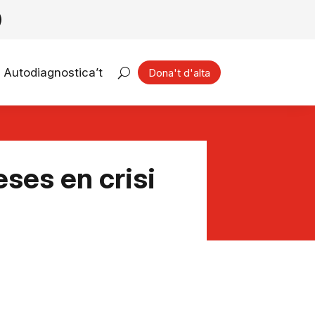
Autodiagnostica’t
Dona't d'alta
ses en crisi