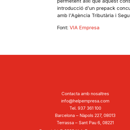
permetent així que aquest conse
introducció d'un prepack concur
amb l'Agència Tributària i Segu
Font:
VIA Empresa
Contacta amb nosaltres
info@helpempresa.com
Tel. 937 361 100
Barcelona – Nàpols 227, 08013
Terrassa – Sant Pau 6, 08221