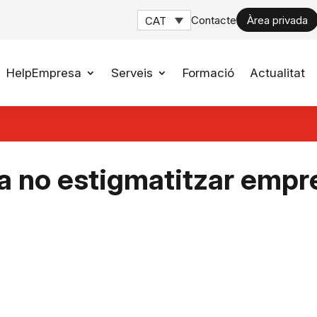
Contacte
Àrea privada
CAT
HelpEmpresa
Serveis
Formació
Actualitat
 no estigmatitzar empre