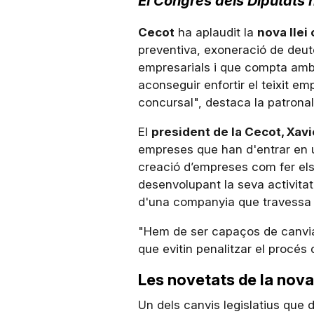
El Congrés dels Diputats 
Cecot
ha aplaudit la
nova llei
preventiva, exoneració de deut
empresarials i que compta amb 
aconseguir enfortir el teixit em
concursal", destaca la patrona
El
president de la Cecot, Xav
empreses que han d'entrar en u
creació d’empreses com fer els
desenvolupant la seva activitat
d'una companyia que travessa d
"Hem de ser capaços de canvia
que evitin penalitzar el procés 
Les novetats de la nova
Un dels canvis legislatius que 