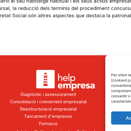
rvi el seu habitatge habitual i els seus actius empresari
sal, la reducció dels terminis del procediment concursa
retat Social són altres aspectes que destaca la patrona
Per oferir 
(cookies) p
consentime
comportamen
Diagnòstic i assessorament
consentir o
Consolidació i creixement empresarial
Aut
característi
Reestructuració empresarial
D
Tancament d'empreses
Po
A
Formació
Sobr