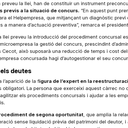
preveu la llei, han de constituir un instrument preconcurs
s previs a la situació de concurs.
“En aquest punt pre
ra el Helpempresa, que mitjançant un diagnòstic previ 
ons a manera d’actuació preventiva”, remarca el president
 llei preveu la introducció del procediment concursal e
microempresa la gestió del concurs, prescindint d’admi
 Cecot, això suposarà una reducció de temps i cost del
roempresa concursada hagi d’autogestionar el seu concur
 els deutes
’aparició de la f
igura de l’expert en la reestructurac
 obligatori. La persona que exerceixi aquest càrrec no c
agilitzar els procediments concursals i ajudar a les em
is.
rocediment de segona oportunitat
, que amplia la rel
oneració sense liquidació prèvia del patrimoni del deutor,