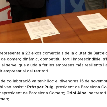
epresenta a 23 eixos comercials de la ciutat de Barcelon
e comerç dinàmic, competitiu, fort i imprescindible, s’
el servei que ajuda a fer les empreses més resilients i 
 empresarial del territori.
de col·laboració va tenir lloc el divendres 15 de novembr
hi van assistir
Pròsper Puig
, president de Barcelona C
icepresident de Barcelona Comerç;
Oriol Alba
, secretar
omerç.