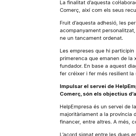
La finalitat d’aquesta col·labo
Comerç, així com els seus recur
Fruit d’aquesta adhesió, les p
acompanyament personalitzat, se
ne un tancament ordenat.
Les empreses que hi participin 
primerenca que emanen de la x
fundador. En base a aquest diag
fer créixer i fer més resilient 
Impulsar el servei de HelpEm
Comerç, són els objectius d’
HelpEmpresa és un servei de la
majoritàriament a la província 
financer, entre altres. A més, co
L’acord signat entre les dues e