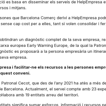
ració es basa en disseminar els serveis de HelpEmpresa e
sos i mitjans.
ersones que Barcelona Comerç derivi a HelpEmpresa podr
nse cap cost per a elles, tant si volen consolidar i fer
obtindran un diagnòstic complet de la seva empresa, rea
arxa europea Early Warning Europe, de la qual la Patro
nòstic es proposarà a la persona empresària un itinerari 
la seva empresa.
presa i facilitar-ne els recursos a les persones emp
aquest conveni.
 Patronal Cecot, que des de l’any 2021 ha atès a més 
de Barcelona. Actualment, el servei compte amb 23 exper
l·labora amb 19 entitats arreu del territori.
ntitats significa sumar esforços, informació i recursos 