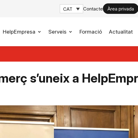
Contacte
Àrea privada
CAT
HelpEmpresa
Serveis
Formació
Actualitat
merç s’uneix a HelpEmp