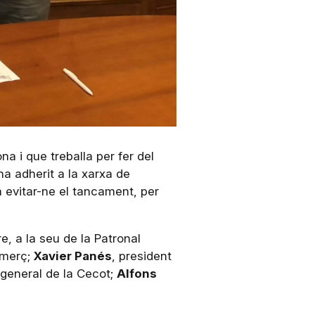
a i que treballa per fer del
ha adherit a la xarxa de
a evitar-ne el tancament, per
e, a la seu de la Patronal
omerç;
Xavier Panés
, president
i general de la Cecot;
Alfons