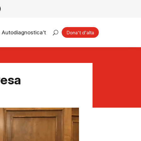
Autodiagnostica’t
Dona't d'alta
resa