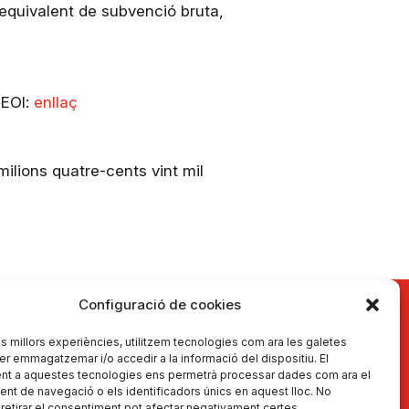
'equivalent de subvenció bruta,
 EOI:
enllaç
milions quatre-cents vint mil
Configuració de cookies
les millors experiències, utilitzem tecnologies com ara les galetes
er emmagatzemar i/o accedir a la informació del dispositiu. El
nt a aquestes tecnologies ens permetrà processar dades com ara el
t de navegació o els identificadors únics en aquest lloc. No
Actualitat
 retirar el consentiment pot afectar negativament certes