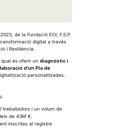
 2023, de la Fundació EOI, F.S.P.
transformació digital a través
ó i Resiliència.
 qual és oferir un
diagnòstic i
elaboració d’un Pla de
digitalització personalitzades.
s:
 treballadors i un volum de
deix de 43M €.
nt inscrites al registre