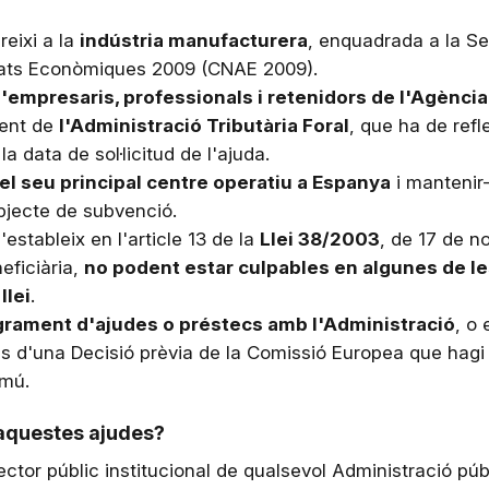
reixi a la
indústria manufacturera
, enquadrada a la Se
vitats Econòmiques 2009 (CNAE 2009).
d'empresaris, professionals i retenidors de l'Agència
lent de
l'Administració Tributària Foral
, que ha de refl
 data de sol·licitud de l'ajuda.
i el seu principal centre operatiu a Espanya
i mantenir-
objecte de subvenció.
stableix en l'article 13 de la
Llei 38/2003
, de 17 de n
eficiària,
no podent estar culpables en algunes de l
llei
.
egrament d'ajudes o préstecs amb l'Administració
, o
d'una Decisió prèvia de la Comissió Europea que hagi de
omú.
 aquestes ajudes?
sector públic institucional de qualsevol Administració p