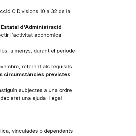
cció C Divisions 10 a 32 de la
 Estatal d'Administració
ectir l'activitat econòmica
los, almenys, durant el període
ovembre, referent als requisits
es circumstàncies previstes
 estiguin subjectes a una ordre
clarat una ajuda il·legal i
ública, vinculades o dependents