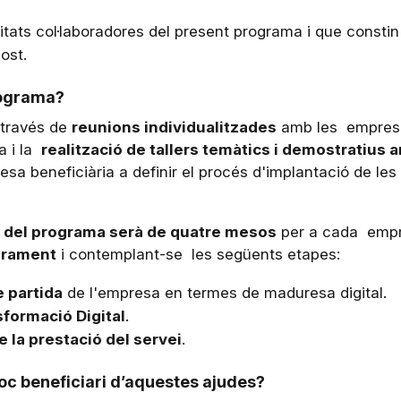
tats col·laboradores del present programa i que constin c
gost.
rograma?
 través de
reunions individualitzades
amb les empreses
a i la
realització de tallers temàtics i demostratius 
sa beneficiària a definir el procés d'implantació de les
 del programa serà de quatre mesos
per a cada empr
orament
i contemplant-se les següents etapes:
e partida
de l'empresa en termes de maduresa digital.
sformació Digital
.
e la prestació del servei
.
soc beneficiari d’aquestes ajudes?