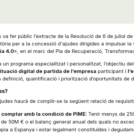
 va fer públic l’extracte de la Resolució de 6 de juliol de
òria per a la concessió d'ajudes dirigides a impulsar la 
ia 4.0
», en el marc del Pla de Recuperació, Transformaci
 un programa especialitzat i personalitzat, l’objectiu del
ituació digital de partida de l’empresa
participant i
l’
a definició, quantificació i priorització d’oportunitats de 
es?
judes haurà de complir-se la següent relació de requisit
e
comptar amb la condició de PIME
: Tenir menys de 250
 de 50M € o el balanç general anual dels quals no exce
ròpia a Espanya i estar legalment constituïdes i degudame