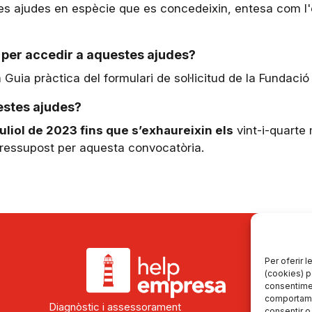
 les ajudes en espècie que es concedeixin, entesa com l
 per accedir a aquestes ajudes?
 Guia pràctica del formulari de sol·licitud de la Fundació
uestes ajudes?
juliol de 2023 fins que s’exhaureixin els
vint-i-quarte 
pressupost per aquesta convocatòria.
Per oferir 
(cookies) p
consentime
comportamen
Diagnòstic i assessorament
consentir o