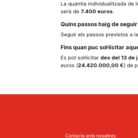
La quantia individualitzada de
serà de
7.400 euros
.
Quins passos haig de seguir
Seguir els passos previstos a la
Fins quan puc sol·licitar aq
Es pot sol·licitar
des del 13 de 
euros (
24.420.000,00 €
) de 
Contacta amb nosaltres